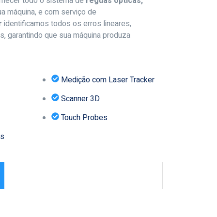
rnecer todo o sistema de
réguas ópticas,
a máquina, e com serviço de
r
identificamos todos os erros lineares,
s, garantindo que sua máquina produza
Medição com Laser Tracker
Scanner 3D
Touch Probes
es