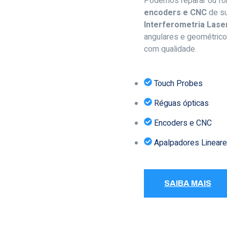
Podemos reparar ou fo
encoders e CNC
de su
Interferometria Lase
angulares e geométrico
com qualidade.
Touch Probes
Réguas ópticas
Encoders e CNC
Apalpadores Linear
SAIBA MAIS