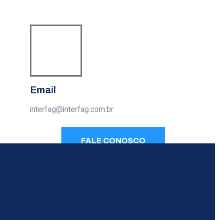
Email
interfag@interfag.com.br
FALE CONOSCO