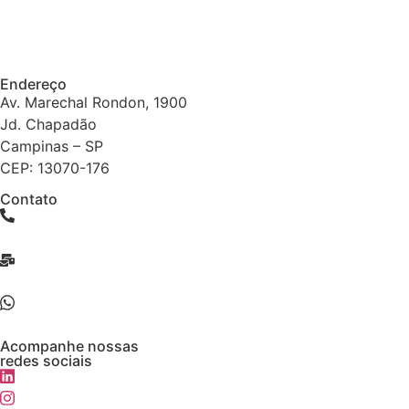
Endereço
Av. Marechal Rondon, 1900
Jd. Chapadão
Campinas – SP
CEP: 13070-176
Contato
(19) 3579-4290
interfag@interfag.com.br
(19) 3579-4290
Acompanhe nossas
redes sociais